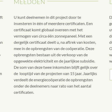
MEEDOEN
ft
U kunt deelnemen in dit project door te
D
investeren in één of meerdere certificaten. Een
g
certificaat komt globaal overeen met het
u
vermogen van circa één zonnepaneel. Met een
d
an
dergelijk certificaat deelt u, na aftrek van kosten,
d
mee in de opbrengsten van de coöperatie. Deze
O
p
opbrengsten bestaan uit de verkoop van de
w
opgewekte elektriciteit en de jaarlijkse subsidie.
w
De som van deze twee inkomsten blijft gelijk over
en
de looptijd van de projecten van 15 jaar. Jaarlijks
verdeelt de energiecoöperatie de opbrengsten
onder de deelnemers naar rato van het aantal
certificaten.