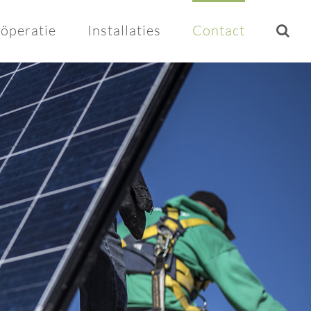
öperatie
Installaties
Contact