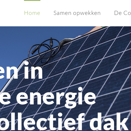
Home
Samen opwekken
De Co
en in
e energie
ollectief dak